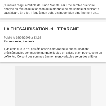
j'aimerais réagir à l'article de Junon Moneta, car il me semble que votre
analyse du rôle et de la fonction de la monnaie ne me semble ni suffisant ni
satisfaisant: En effet, il faut, à mon goût, distinguer bien plus finement en
monnaie, crédit, création...
LA THESAURISATION et L'EPARGNE
Publié le 16/06/2009 à 13:16
Par
monnaie_fondante
1)Je crois que je n'ai pas été assez clair! J'appelle "thésaurisation"
précisément les sommes de monnaie liquide en caisse et en poche, voire en
coffre fort! Ce sont des sommes éminemment variables selon des critères
largement de ce que les individus...