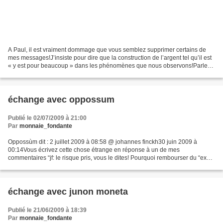
A Paul, il est vraiment dommage que vous semblez supprimer certains de
mes messages!J’insiste pour dire que la construction de l’argent tel qu’il est
« y est pour beaucoup » dans les phénomènes que nous observons!Parler
de « système de société » dans...
échange avec oppossum
Publié le 02/07/2009 à 21:00
Par
monnaie_fondante
Oppossùm dit : 2 juillet 2009 à 08:58 @ johannes finckh30 juin 2009 à
00:14Vous écrivez cette chose étrange en réponse à un de mes
commentaires “jf: le risque pris, vous le dites! Pourquoi rembourser du “ex
nihilo?”En fait, ne s’agissant JAMAIS du ex...
échange avec junon moneta
Publié le 21/06/2009 à 18:39
Par
monnaie_fondante