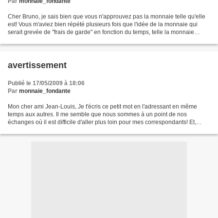
Par
monnaie_fondante
Cher Bruno, je sais bien que vous n'approuvez pas la monnaie telle qu'elle
est! Vous m'aviez bien répété plusieurs fois que l'idée de la monnaie qui
serait grevée de "frais de garde" en fonction du temps, telle la monnaie
fondante, vous paraît pertinente...
avertissement
Publié le 17/05/2009 à 18:06
Par
monnaie_fondante
Mon cher ami Jean-Louis, Je t'écris ce petit mot en l'adressant en même
temps aux autres. Il me semble que nous sommes à un point de nos
échanges où il est difficile d'aller plus loin pour mes correspondants! Et,
finalement, j'en ai parlé hier avec ma...