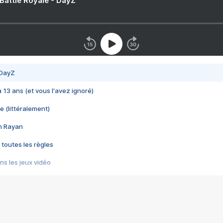
 Battle Royale - DayZ
 DayZ
 a 13 ans (et vous l'avez ignoré)
e (littéralement)
im Rayan
 toutes les règles
s les jeux vidéo
us choquant de Rockstar ? - Le scandale BULLY
e plus moche de Steam
du RÊVE tourne au CAUCHEMAR